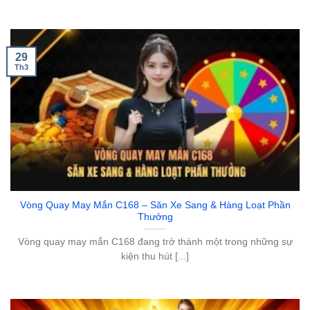
29
Th3
Vòng Quay May Mắn C168 – Săn Xe Sang & Hàng Loạt Phần
Thưởng
Vòng quay may mắn C168 đang trở thành một trong những sự
kiện thu hút [...]