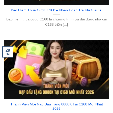
Bảo Hiểm Thua Cược C168 – Nhận Hoàn Trả Khi Giải Trí
Bảo hiểm thua cược C168 là chương trình ưu đãi được nhà cái
C168 triển [...]
29
Th3
Thành Viên Mới Nạp Đầu Tặng 8888K Tại C168 Mới Nhất
2026