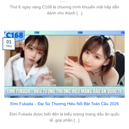
Thứ 6 ngày vàng C168 là chương trình khuyến mãi hấp dẫn
dành cho thành [...]
01
Th1
Eimi Fukada – Đại Sứ Thương Hiệu Nổi Bật Toàn Cầu 2026
Eimi Fukada được biết đến là biểu tượng mang dấu ấn quốc
tế, góp phần [...]