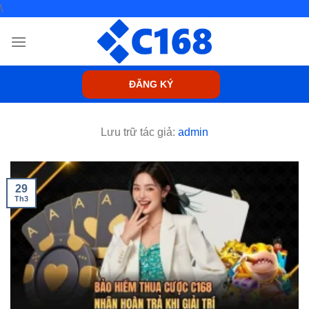
Bỏ
\
qua
nội
dung
ĐĂNG KÝ
Lưu trữ tác giả:
admin
29
Th3