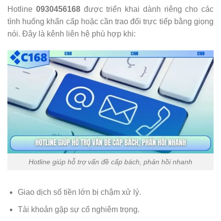
Hotline
0930456168
được triển khai dành riêng cho các
tình huống khẩn cấp hoặc cần trao đổi trực tiếp bằng giọng
nói. Đây là kênh liên hệ phù hợp khi:
Hotline giúp hỗ trợ vấn đề cấp bách, phản hồi nhanh
Giao dịch số tiền lớn bị chậm xử lý.
Tài khoản gặp sự cố nghiêm trọng.