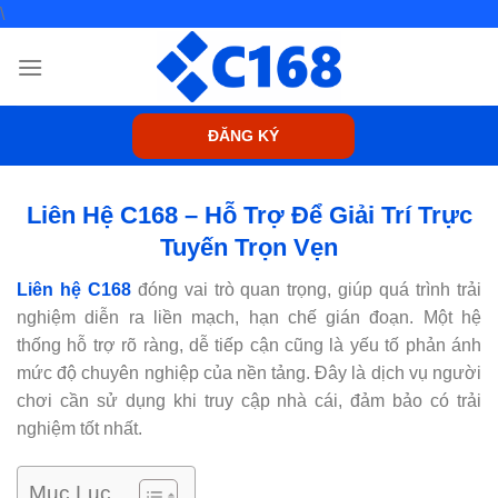
Bỏ
\
qua
nội
dung
ĐĂNG KÝ
Liên Hệ C168 – Hỗ Trợ Để Giải Trí Trực
Tuyến Trọn Vẹn
Liên hệ C168
đóng vai trò quan trọng, giúp quá trình trải
nghiệm diễn ra liền mạch, hạn chế gián đoạn. Một hệ
thống hỗ trợ rõ ràng, dễ tiếp cận cũng là yếu tố phản ánh
mức độ chuyên nghiệp của nền tảng. Đây là dịch vụ người
chơi cần sử dụng khi truy cập nhà cái, đảm bảo có trải
nghiệm tốt nhất.
Mục Lục