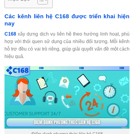
Các kênh liên hệ C168 được triển khai hiện
nay
C168
xây dựng dịch vụ liên hệ theo hướng linh hoạt, phù
hợp với thói quen sử dụng của nhiều đối tượng. Mỗi kênh
hỗ trợ đều có vai trò riêng, giúp giải quyết vấn đề một cách
hiệu quả.
Điểm danh phương thức liên hệ C168