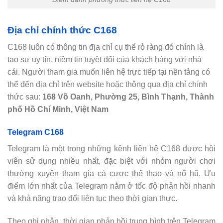
Địa chỉ chính thức C168
C168 luôn có thông tin địa chỉ cụ thể rỏ ràng đó chính là
tạo sự uy tín, niềm tin tuyệt đối của khách hàng với nhà
cái. Người tham gia muốn liên hệ trực tiếp tại nền tảng có
thể đến địa chỉ trên website hoặc thông qua địa chỉ chính
thức sau:
168 Võ Oanh, Phường 25, Bình Thạnh, Thành
phố Hồ Chí Minh, Việt Nam
Telegram C168
Telegram là một trong những kênh liên hệ C168 được hội
viên sử dụng nhiều nhất, đặc biệt với nhóm người chơi
thường xuyên tham gia cá cược thể thao và nổ hũ. Ưu
điểm lớn nhất của Telegram nằm ở tốc độ phản hồi nhanh
và khả năng trao đổi liên tục theo thời gian thực.
Theo ghi nhận, thời gian phản hồi trung bình trên Telegram