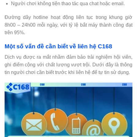
Người chơi không tiện thao tác qua chat hoặc email.
Đường dây hotline hoạt động liên tục trong khung giờ
8h00 – 24h00 mỗi ngày, với tỷ lệ bắt máy thành công đạt
trên 95%.
Một số vấn đề cần biết về liên hệ C168
Dịch vụ được ra mắt nhằm đảm bảo trải nghiệm hội viên,
ghi điểm cộng với chất lượng vượt trội. Dưới đây là thông
tin người chơi cần biết trước khi liên hệ để tự tin sử dụng.