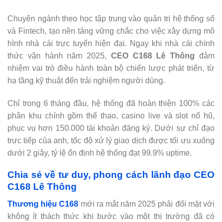
Chuyên ngành theo học tập trung vào quản trị hệ thống số
và Fintech, tạo nền tảng vững chắc cho việc xây dựng mô
hình nhà cái trực tuyến hiện đại. Ngay khi nhà cái chính
thức vận hành năm 2025,
CEO C168 Lê Thông
đảm
nhiệm vai trò điều hành toàn bộ chiến lược phát triển, từ
hạ tầng kỹ thuật đến trải nghiệm người dùng.
Chỉ trong 6 tháng đầu, hệ thống đã hoàn thiện 100% các
phân khu chính gồm thể thao, casino live và slot nổ hũ,
phục vụ hơn 150.000 tài khoản đăng ký. Dưới sự chỉ đạo
trực tiếp của anh, tốc độ xử lý giao dịch được tối ưu xuống
dưới 2 giây, tỷ lệ ổn định hệ thống đạt 99.9% uptime.
Chia sẻ về tư duy, phong cách lãnh đạo CEO
C168 Lê Thông
Thương hiệu C168
mới ra mắt năm 2025 phải đối mặt với
không ít thách thức khi bước vào một thị trường đã có